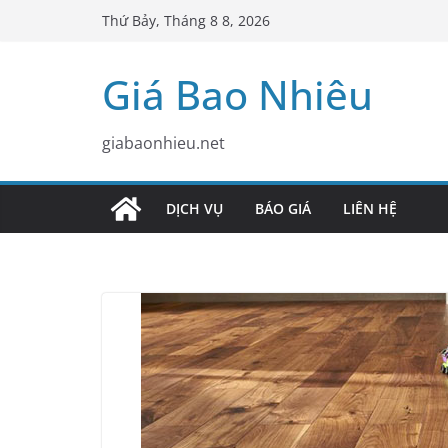
Skip
Thứ Bảy, Tháng 8 8, 2026
to
content
Giá Bao Nhiêu
giabaonhieu.net
DỊCH VỤ
BÁO GIÁ
LIÊN HỆ