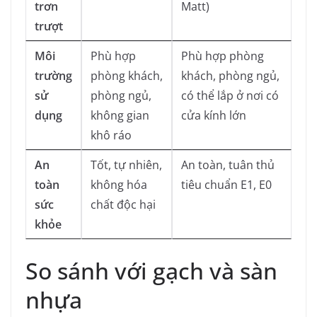
trơn
Matt)
trượt
Môi
Phù hợp
Phù hợp phòng
trường
phòng khách,
khách, phòng ngủ,
sử
phòng ngủ,
có thể lắp ở nơi có
dụng
không gian
cửa kính lớn
khô ráo
An
Tốt, tự nhiên,
An toàn, tuân thủ
toàn
không hóa
tiêu chuẩn E1, E0
sức
chất độc hại
khỏe
So sánh với gạch và sàn
nhựa