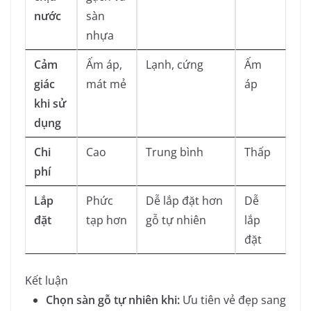
nước
sàn
nhựa
Cảm
Ấm áp,
Lạnh, cứng
Ấm
giác
mát mẻ
áp
khi sử
dụng
Chi
Cao
Trung bình
Thấp
phí
Lắp
Phức
Dễ lắp đặt hơn
Dễ
đặt
tạp hơn
gỗ tự nhiên
lắp
đặt
Kết luận
Chọn sàn gỗ tự nhiên khi:
Ưu tiên vẻ đẹp sang