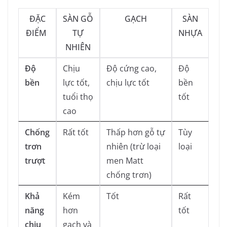
ĐẶC
SÀN GỖ
GẠCH
SÀN
ĐIỂM
TỰ
NHỰA
NHIÊN
Độ
Chịu
Độ cứng cao,
Độ
bền
lực tốt,
chịu lực tốt
bền
tuổi thọ
tốt
cao
Chống
Rất tốt
Thấp hơn gỗ tự
Tùy
trơn
nhiên (trừ loại
loại
trượt
men Matt
chống trơn)
Khả
Kém
Tốt
Rất
năng
hơn
tốt
chịu
gạch và