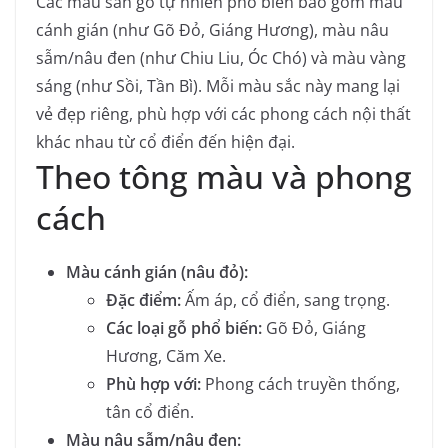
Các màu sàn gỗ tự nhiên phổ biến bao gồm màu
cánh gián (như Gõ Đỏ, Giáng Hương), màu nâu
sẫm/nâu đen (như Chiu Liu, Óc Chó) và màu vàng
sáng (như Sồi, Tần Bì). Mỗi màu sắc này mang lại
vẻ đẹp riêng, phù hợp với các phong cách nội thất
khác nhau từ cổ điển đến hiện đại.
Theo tông màu và phong
cách
Màu cánh gián (nâu đỏ):
Đặc điểm:
Ấm áp, cổ điển, sang trọng.
Các loại gỗ phổ biến:
Gõ Đỏ, Giáng
Hương, Căm Xe.
Phù hợp với:
Phong cách truyền thống,
tân cổ điển.
Màu nâu sẫm/nâu đen: