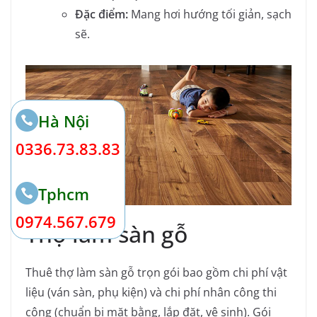
Đặc điểm:
Mang hơi hướng tối giản, sạch
sẽ.
Hà Nội
0336.73.83.83
Tphcm
0974.567.679
Thợ làm sàn gỗ
Thuê thợ làm sàn gỗ trọn gói bao gồm chi phí vật
liệu (ván sàn, phụ kiện) và chi phí nhân công thi
công (chuẩn bị mặt bằng, lắp đặt, vệ sinh). Gói