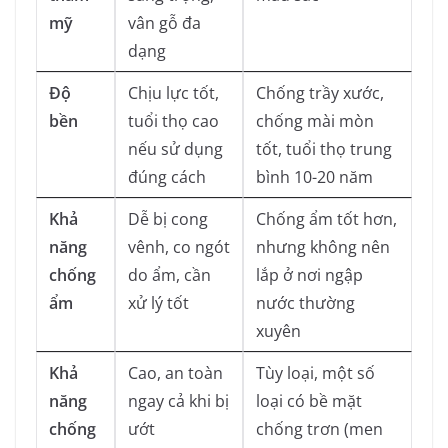
mỹ
vân gỗ đa
dạng
Độ
Chịu lực tốt,
Chống trầy xước,
bền
tuổi thọ cao
chống mài mòn
nếu sử dụng
tốt, tuổi thọ trung
đúng cách
bình 10-20 năm
Khả
Dễ bị cong
Chống ẩm tốt hơn,
năng
vênh, co ngót
nhưng không nên
chống
do ẩm, cần
lắp ở nơi ngập
ẩm
xử lý tốt
nước thường
xuyên
Khả
Cao, an toàn
Tùy loại, một số
năng
ngay cả khi bị
loại có bề mặt
chống
ướt
chống trơn (men